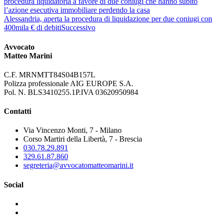
procedura liquidatoria a favore di due coniugi che hanno subito
l’azione esecutiva immobiliare perdendo la casa
Alessandria, aperta la procedura di liquidazione per due coniugi con
400mila € di debiti
Successivo
Avvocato
Matteo Marini
C.F. MRNMTT84S04B157L
Polizza professionale AIG EUROPE S.A.
Pol. N. BLS3410255.1P.IVA 03620950984
Contatti
Via Vincenzo Monti, 7 - Milano
Corso Martiri della Libertà, 7 - Brescia
030.78.29.891
329.61.87.860
segreteria@avvocatomatteomarini.it
Social